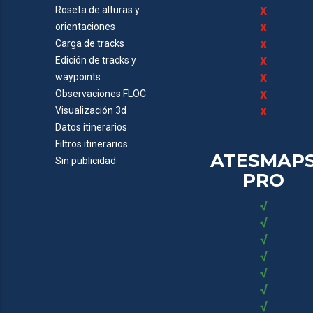
x
Roseta de alturas y
x
orientaciones
x
Carga de tracks
x
Edición de tracks y
x
waypoints
x
Observaciones FLOC
x
Visualización 3d
Datos itinerarios
Filtros itinerarios
ATESMAP
Sin publicidad
PRO
√
√
√
√
√
√
√