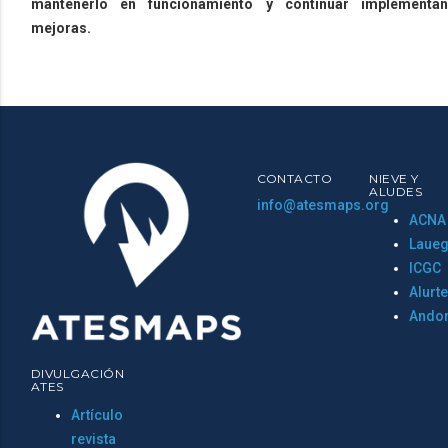
mantenerlo en funcionamiento y continuar implementa
mejoras.
CONTACTO
NIEVE Y
ALUDES
info@atesmaps.org
ACNA
Laueg
ICGC
Alurt
Ando
DIVULGACIÓN
ATES
Artículo
revista