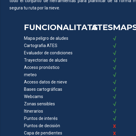
todo el conjunto de herramientas para planificar de la forma 
segura tu ruta por la nieve.
FUNCIONALITATS
ATESMAP
√
Mapa peligro de aludes
√
Cartografia ATES
√
Evaluador de condiciones
√
Trayectorias de aludes
√
Acceso pronóstico
√
meteo
√
Acceso datos de nieve
√
Bases cartográficas
√
Webcams
√
Zonas sensibles
√
Itinerarios
√
Puntos de interés
x
Puntos de decisión
x
Capa de pendientes