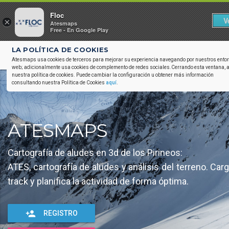
Floc
V
×
Atesmaps
Free - En Google Play
LA POLÍTICA DE COOKIES

3d_rotation
GEOVIS
Atesmaps usa cookies de terceros para mejorar su experiencia navegando por nuestros ento
web; adicionalmente usa cookies de complemento de redes sociales.Cerrando esta ventana, 
nuestra política de cookies. Puede cambiar la configuración u obtener más información
consultando nuestra Política de Cookies
aquí
.
ATESMAPS
Cartografía de aludes en 3d de los Pirineos:
ATES, cartografía de aludes y análisis del terreno. Car
track y planifica la actividad de forma óptima.
person_add
REGISTRO