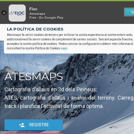
Floc
V
×
Atesmaps
Free - En Google Play
LA POLÍTICA DE COOKIES

3d_rotation
Atesmaps fa servir cookies de tercers per millorar la vostra experiència al nostre entorn web;
addicionalment fa servir cookies de complement de xarxes socials. Tancant aquesta finestra,
accepteu la nostre politica de cookies. Podeu canviar la configuració o obtenir més informació
consultant la nostra Política de Cookies
aquí
.
ATESMAPS
Cartografia d'allaus en 3d dels Pirineus:
ATES, cartografia d'allaus i anàlisi del terreny. Carre
track i planifica l'activitat de forma òptima.
person_add
REGISTRE