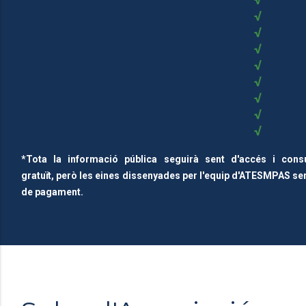
√
√
√
√
√
√
√
√
*Tota la informació pública seguirà sent d'accés i con
gratuït, però les eines dissenyades per l'equip d'ATESMPAS se
de pagament.