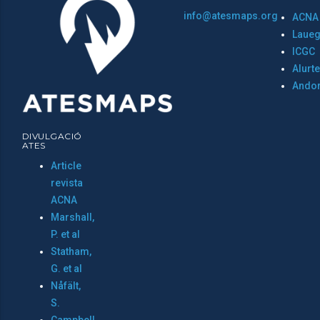
info@atesmaps.org
ACNA
Laueg
ICGC
Alurt
Ando
DIVULGACIÓ
ATES
Article
revista
ACNA
Marshall,
P. et al
Statham,
G. et al
Nåfält,
S.