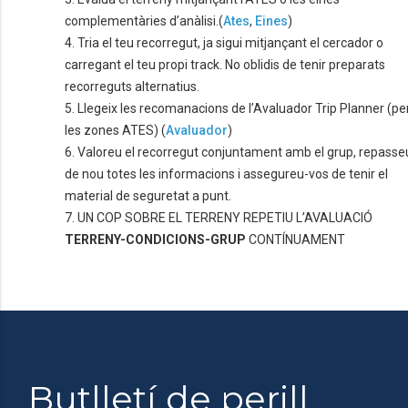
complementàries d’anàlisi.(
Ates
,
Eines
)
4. Tria el teu recorregut, ja sigui mitjançant el cercador o
carregant el teu propi track. No oblidis de tenir preparats
recorreguts alternatius.
5. Llegeix les recomanacions de l’Avaluador Trip Planner (pe
les zones ATES) (
Avaluador
)
6. Valoreu el recorregut conjuntament amb el grup, repasse
de nou totes les informacions i assegureu-vos de tenir el
material de seguretat a punt.
7. UN COP SOBRE EL TERRENY REPETIU L’AVALUACIÓ
TERRENY-CONDICIONS-GRUP
CONTÍNUAMENT
Butlletí de perill