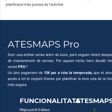
planificació més precisa de l’activitat.
ATESMAPS Pro
Som una entitat sense ànim de lucre, però seguim tenint despe
de manteniment de serveis. Per aquest motiu hem decidit fer
versió
PRO.*
Un únic pagament de
10€ per a tota la temporada
, que et don
accés a tot el conjunt d'eines per planificar la teva ruta de la fo
més segura.
FUNCIONALITATS
ATESMAP
√
Mapa perill d'allaus