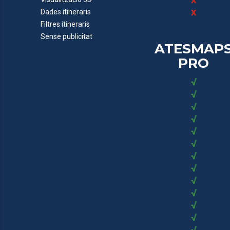
x
Dades itineraris
Filtres itineraris
Sense publicitat
ATESMAP
PRO
√
√
√
√
√
√
√
√
√
√
√
√
√