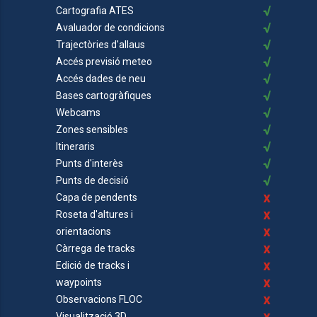
√
Cartografia ATES
√
Avaluador de condicions
√
Trajectòries d'allaus
√
Accés previsió meteo
√
Accés dades de neu
√
Bases cartogràfiques
√
Webcams
√
Zones sensibles
√
Itineraris
√
Punts d'interès
√
Punts de decisió
x
Capa de pendents
x
Roseta d'altures i
x
orientacions
x
Càrrega de tracks
x
Edició de tracks i
x
waypoints
x
Observacions FLOC
x
Visualització 3D